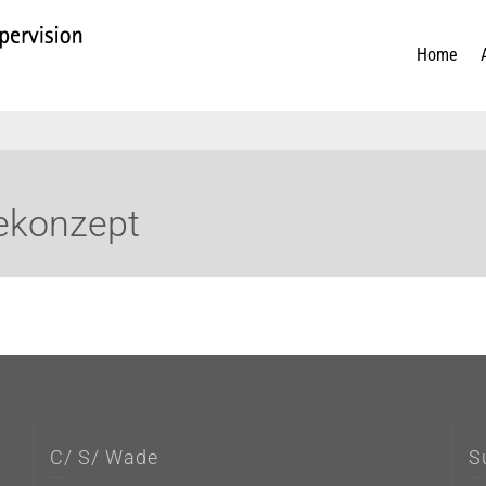
Home
ekonzept
C/ S/ Wade
S